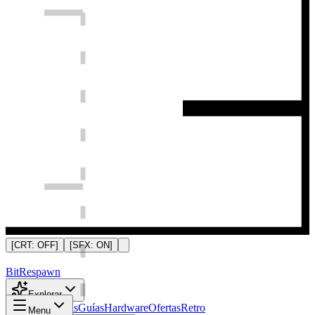
[CRT:
OFF
]
[SFX:
ON
]
Bit
Respawn
Explorar
Noticias
Análisis
Guías
Hardware
Ofertas
Retro
Menu