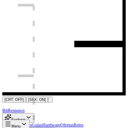
[CRT:
OFF
]
[SFX:
ON
]
Bit
Respawn
Explorar
Noticias
Análisis
Guías
Hardware
Ofertas
Retro
Menu