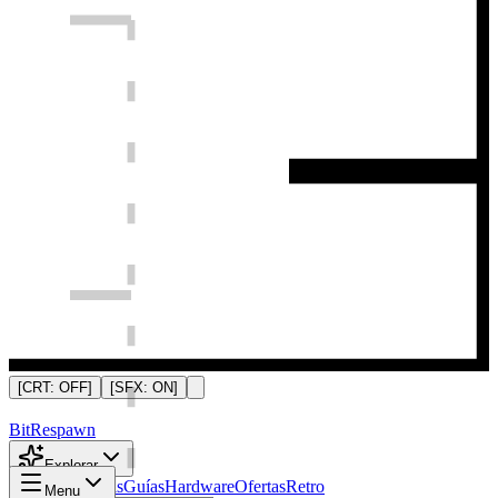
[CRT:
OFF
]
[SFX:
ON
]
Bit
Respawn
Explorar
Noticias
Análisis
Guías
Hardware
Ofertas
Retro
Menu