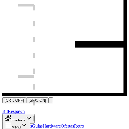
[CRT:
OFF
]
[SFX:
ON
]
Bit
Respawn
Explorar
Noticias
Análisis
Guías
Hardware
Ofertas
Retro
Menu