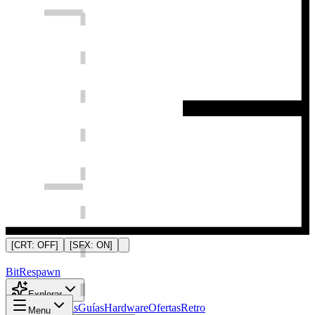
[CRT:
OFF
]
[SFX:
ON
]
Bit
Respawn
Explorar
Noticias
Análisis
Guías
Hardware
Ofertas
Retro
Menu