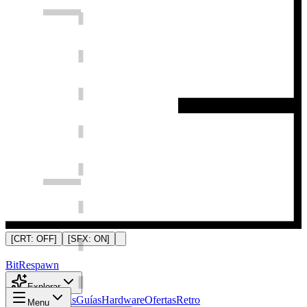
[CRT:
OFF
]
[SFX:
ON
]
Bit
Respawn
Explorar
Noticias
Análisis
Guías
Hardware
Ofertas
Retro
Menu