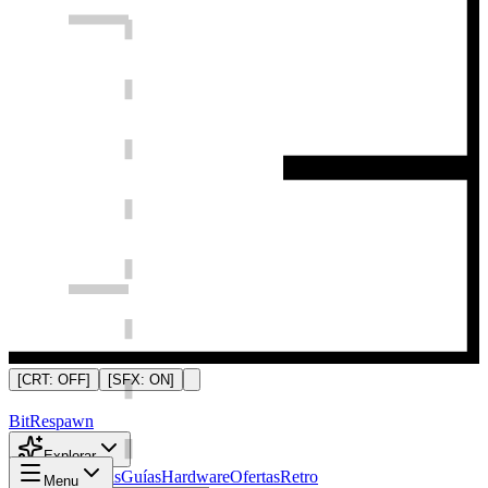
[CRT:
OFF
]
[SFX:
ON
]
Bit
Respawn
Explorar
Noticias
Análisis
Guías
Hardware
Ofertas
Retro
Menu