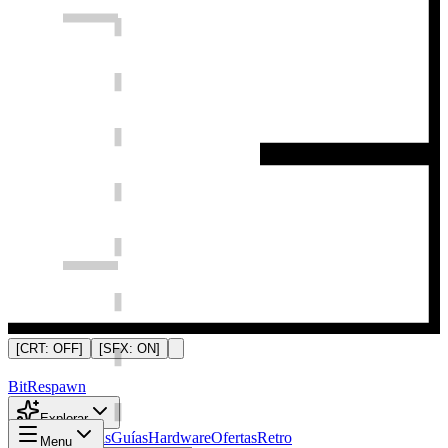
[CRT:
OFF
]
[SFX:
ON
]
Bit
Respawn
Explorar
Noticias
Análisis
Guías
Hardware
Ofertas
Retro
Menu