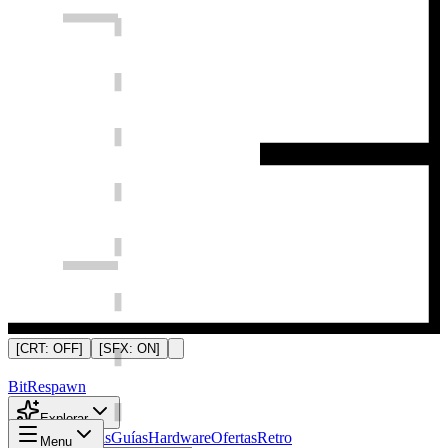
[CRT:
OFF
]
[SFX:
ON
]
Bit
Respawn
Explorar
Noticias
Análisis
Guías
Hardware
Ofertas
Retro
Menu